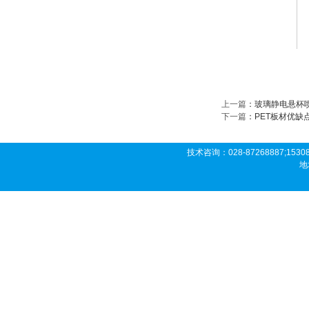
上一篇
：
玻璃静电悬杯
下一篇
：
PET板材优缺
技术咨询：028-87268887;153081
地