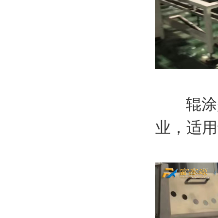
辊涂是
业，适