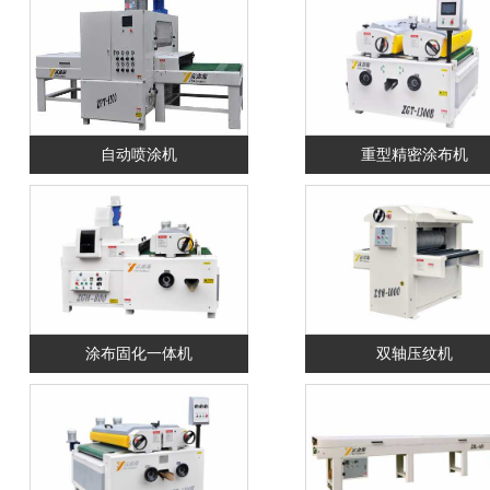
自动喷涂机
重型精密涂布机
涂布固化一体机
双轴压纹机