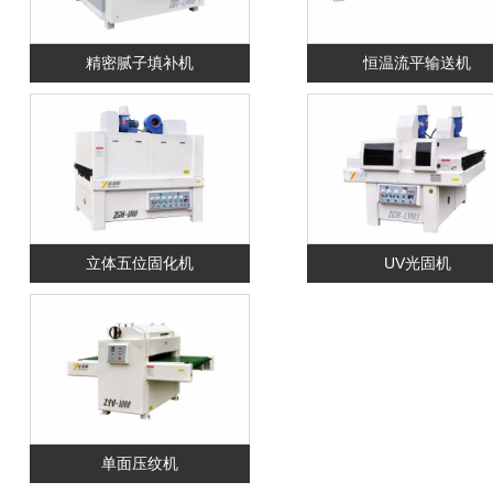
精密腻子填补机
恒温流平输送机
立体五位固化机
UV光固机
单面压纹机